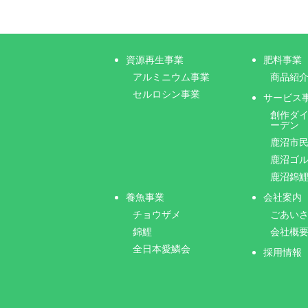
資源再生事業
肥料事業
アルミニウム事業
商品紹
セルロシン事業
サービス
創作ダ
ーデン
鹿沼市
鹿沼ゴ
鹿沼錦
養魚事業
会社案内
チョウザメ
ごあい
錦鯉
会社概
全日本愛鱗会
採用情報